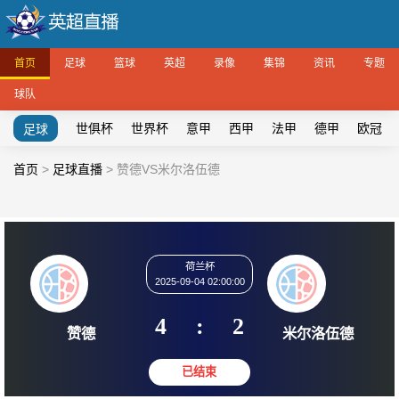
首页
足球
篮球
英超
录像
集锦
资讯
专题
球队
世俱杯
世界杯
意甲
西甲
法甲
德甲
欧冠
足球
首页
>
足球直播
>
赞德VS米尔洛伍德
荷兰杯
2025-09-04 02:00:00
4
:
2