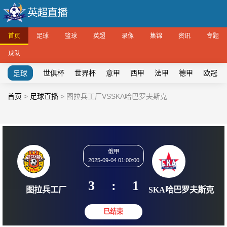
首页
足球
篮球
英超
录像
集锦
资讯
专题
球队
世俱杯
世界杯
意甲
西甲
法甲
德甲
欧冠
足球
首页
>
足球直播
>
图拉兵工厂VSSKA哈巴罗夫斯克
俄甲
2025-09-04 01:00:00
3
:
1