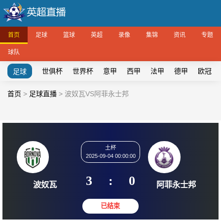
首页
足球
篮球
英超
录像
集锦
资讯
专题
球队
世俱杯
世界杯
意甲
西甲
法甲
德甲
欧冠
足球
首页
>
足球直播
>
波奴瓦VS阿菲永士邦
土杯
2025-09-04 00:00:00
3
:
0