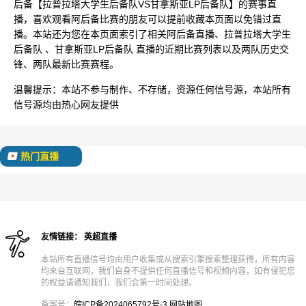
后备【拉普拉塔大学生后备队VS甘拿斯亚LP后备队】的赛事直
播，喜欢观看阿后备比赛的朋友可以提前收藏本页面以免错过直
播。本站还为您在本页面索引了相关阿后备直播、拉普拉塔大学生
后备队 、甘拿斯亚LP后备队 直播的近期比赛列表以及两队历史交
锋、两队最新比赛赛程。
温馨提示：
本站不参与制作、不存储，资源任何信号源，本站所有
信号源均由热心网友提供
热门直播
友情链接：
英超直播
本站所有直播信号均由用户收集或从搜索引擎搜索整理获得，所有内容
均来自互联网，我们自身不提供任何直播信号和视频内容，如有侵犯您
的权益请通知我们，我们会第一时间处理。
备案号：
皖ICP备2024065792号-3
网站地图