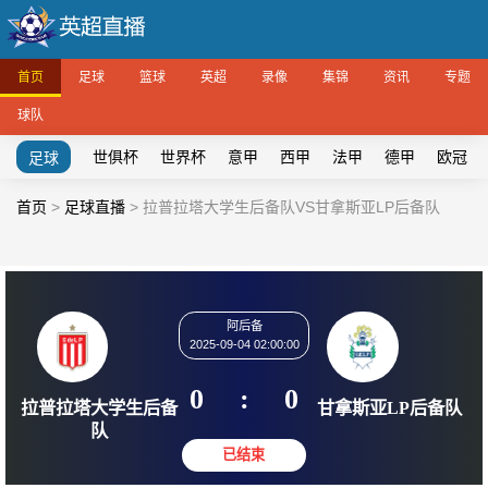
首页
足球
篮球
英超
录像
集锦
资讯
专题
球队
世俱杯
世界杯
意甲
西甲
法甲
德甲
欧冠
足球
首页
>
足球直播
>
拉普拉塔大学生后备队VS甘拿斯亚LP后备队
阿后备
2025-09-04 02:00:00
0
:
0