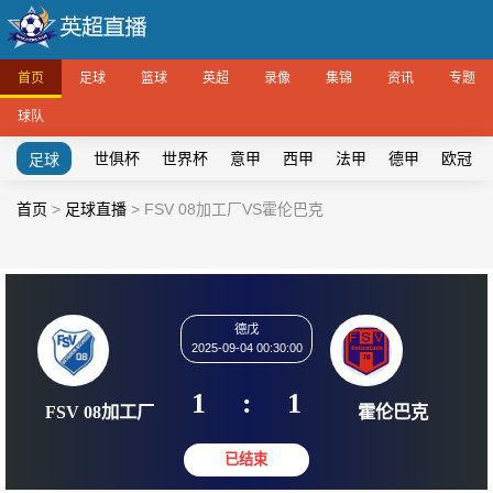
首页
足球
篮球
英超
录像
集锦
资讯
专题
球队
世俱杯
世界杯
意甲
西甲
法甲
德甲
欧冠
足球
首页
>
足球直播
>
FSV 08加工厂VS霍伦巴克
德戊
2025-09-04 00:30:00
1
:
1