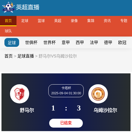
首页
足球
篮球
英超
录像
集锦
资讯
专题
球队
世俱杯
世界杯
意甲
西甲
法甲
德甲
欧冠
足球
首页
>
足球直播
>
舒马尔VS乌姆沙拉尔
卡塔杯
2025-09-04 01:30:00
1
:
3