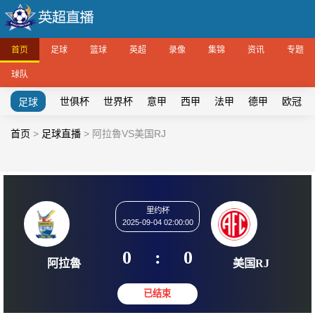
首页
足球
篮球
英超
录像
集锦
资讯
专题
球队
世俱杯
世界杯
意甲
西甲
法甲
德甲
欧冠
足球
首页
>
足球直播
>
阿拉魯VS美国RJ
里约杯
2025-09-04 02:00:00
0
:
0