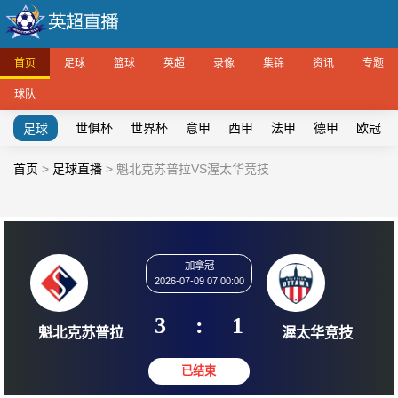
首页
足球
篮球
英超
录像
集锦
资讯
专题
球队
世俱杯
世界杯
意甲
西甲
法甲
德甲
欧冠
足球
首页
>
足球直播
>
魁北克苏普拉VS渥太华竞技
加拿冠
2026-07-09 07:00:00
3
:
1