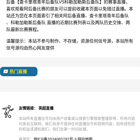
后备【查卡里塔青年后备队VS科勒加勒斯后备队】的赛事直播，
喜欢观看阿后备比赛的朋友可以提前收藏本页面以免错过直播。本
站还为您在本页面索引了相关阿后备直播、查卡里塔青年后备队
、科勒加勒斯后备队 直播的近期比赛列表以及两队历史交锋、两
队最新比赛赛程。
温馨提示：
本站不参与制作、不存储，资源任何信号源，本站所有
信号源均由热心网友提供
热门直播
友情链接：
英超直播
本站所有直播信号均由用户收集或从搜索引擎搜索整理获得，所有内容
均来自互联网，我们自身不提供任何直播信号和视频内容，如有侵犯您
的权益请通知我们，我们会第一时间处理。
备案号：
皖ICP备2024065792号-3
网站地图