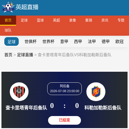
首页
足球
篮球
英超
录像
集锦
资讯
专题
球队
世俱杯
世界杯
意甲
西甲
法甲
德甲
欧冠
足球
首页
>
足球直播
>
查卡里塔青年后备队VS科勒加勒斯后备队
阿后备
2026-07-08 23:00:00
0
:
0