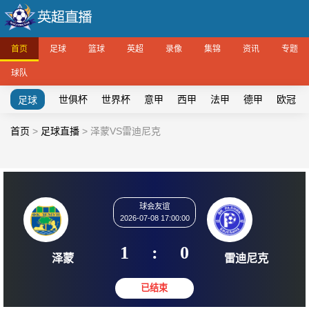
首页
足球
篮球
英超
录像
集锦
资讯
专题
球队
世俱杯
世界杯
意甲
西甲
法甲
德甲
欧冠
足球
首页
>
足球直播
>
泽蒙VS雷迪尼克
球会友谊
2026-07-08 17:00:00
1
:
0