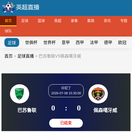
首页
足球
篮球
英超
录像
集锦
资讯
专题
球队
世俱杯
世界杯
意甲
西甲
法甲
德甲
欧冠
足球
首页
>
足球直播
>
巴苏鲁联VS佩森噶牙威
印尼丁
2026-07-08 15:30:00
0
:
0