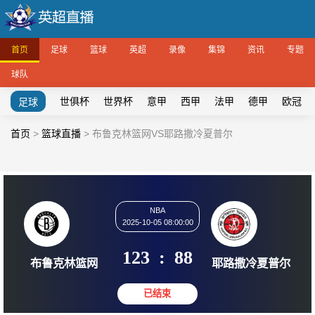
首页
足球
篮球
英超
录像
集锦
资讯
专题
球队
世俱杯
世界杯
意甲
西甲
法甲
德甲
欧冠
足球
首页
>
篮球直播
>
布鲁克林篮网VS耶路撒冷夏普尔
NBA
2025-10-05 08:00:00
123
:
88