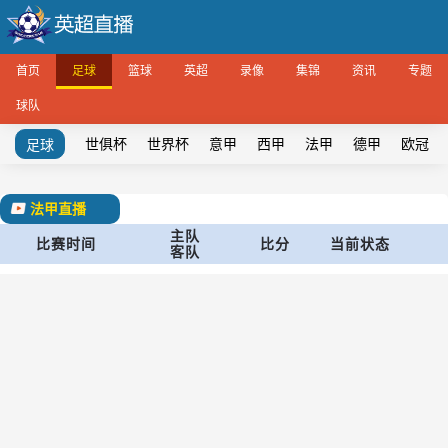
首页
足球
篮球
英超
录像
集锦
资讯
专题
球队
世俱杯
世界杯
意甲
西甲
法甲
德甲
欧冠
足球
法甲直播
主队
比赛时间
比分
当前状态
客队