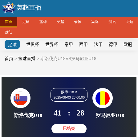
首页
足球
篮球
英超
录像
集锦
资讯
专题
球队
世俱杯
世界杯
意甲
西甲
法甲
德甲
欧冠
足球
首页
>
篮球直播
>
斯洛伐克U18VS罗马尼亚U18
欧锦U18 B
2025-08-03 23:00:00
41
:
28