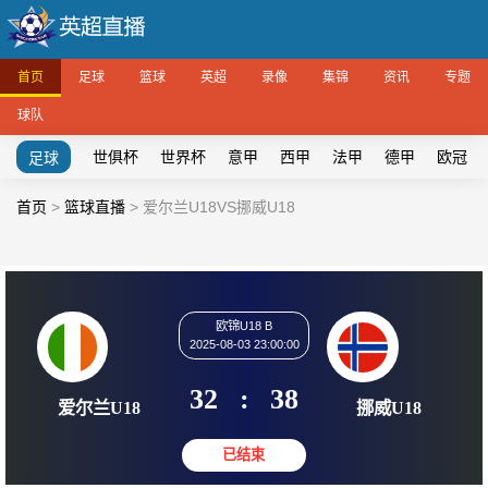
首页
足球
篮球
英超
录像
集锦
资讯
专题
球队
世俱杯
世界杯
意甲
西甲
法甲
德甲
欧冠
足球
首页
>
篮球直播
>
爱尔兰U18VS挪威U18
欧锦U18 B
2025-08-03 23:00:00
32
:
38