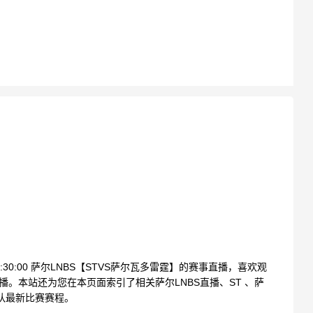
9:30:00 萨尔LNBS【STVS萨尔瓦多雷霆】的赛事直播，喜欢观
播。本站还为您在本页面索引了相关萨尔LNBS直播、ST 、萨
队最新比赛赛程。