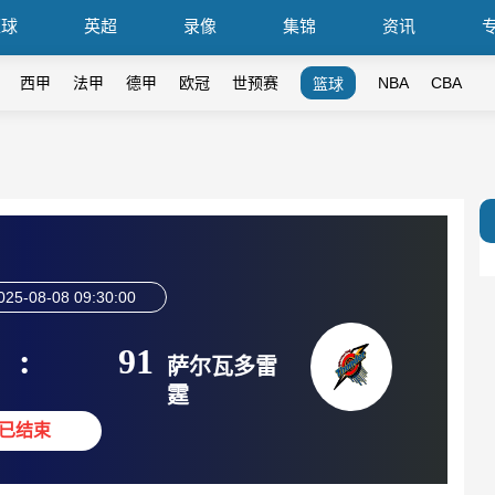
篮球
英超
录像
集锦
资讯
西甲
法甲
德甲
欧冠
世预赛
NBA
CBA
篮球
025-08-08 09:30:00
:
91
萨尔瓦多雷
霆
已结束