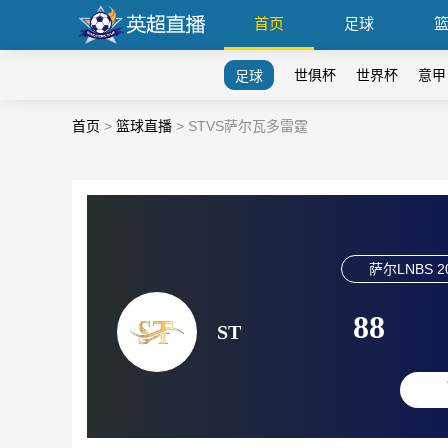
首页
足球
世俱杯
世界杯
意甲
足球
首页
>
篮球直播
>
STVS萨尔瓦多雷霆
萨尔LNBS
2
88
ST