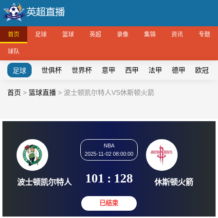
首页
足球
篮球
英超
录像
集锦
资讯
专题
球队
世俱杯
世界杯
意甲
西甲
法甲
德甲
欧冠
足球
首页
>
篮球直播
>
波士顿凯尔特人VS休斯顿火箭
NBA
2025-11-02 08:00:00
101
:
128