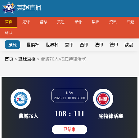
首页
足球
篮球
英超
录像
集锦
资讯
专题
球队
世俱杯
世界杯
意甲
西甲
法甲
德甲
欧冠
足球
首页
>
篮球直播
>
费城76人VS底特律活塞
NBA
2025-11-10 08:30:00
108
:
111