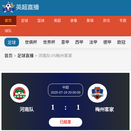
首页
足球
篮球
英超
录像
集锦
资讯
专题
球队
世俱杯
世界杯
意甲
西甲
法甲
德甲
欧冠
足球
首页
>
足球直播
>
河南队VS梅州客家
中超
2025-07-19 20:00:00
1
:
1