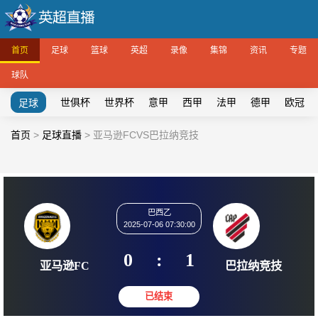
首页
足球
篮球
英超
录像
集锦
资讯
专题
球队
世俱杯
世界杯
意甲
西甲
法甲
德甲
欧冠
足球
首页
>
足球直播
>
亚马逊FCVS巴拉纳竞技
巴西乙
2025-07-06 07:30:00
0
:
1