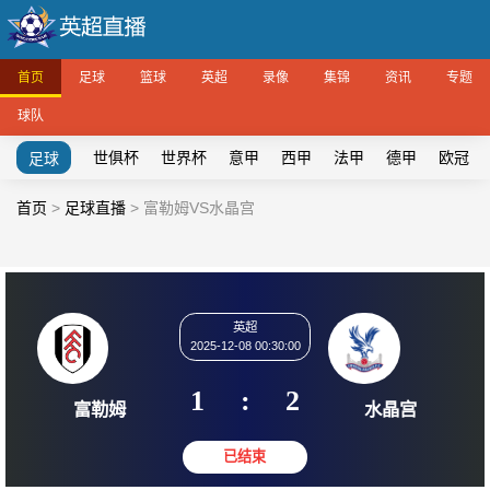
首页
足球
篮球
英超
录像
集锦
资讯
专题
球队
世俱杯
世界杯
意甲
西甲
法甲
德甲
欧冠
足球
首页
>
足球直播
>
富勒姆VS水晶宫
英超
2025-12-08 00:30:00
1
:
2