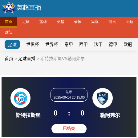
首页
足球
篮球
英超
录像
集锦
资讯
专题
球队
世俱杯
世界杯
意甲
西甲
法甲
德甲
欧冠
足球
首页
>
足球直播
>
斯特拉斯堡VS勒阿弗尔
法甲
2025-09-14 23:15:00
0
:
0