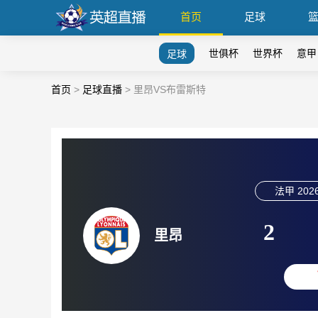
首页
足球
世俱杯
世界杯
意甲
足球
首页
>
足球直播
>
里昂VS布雷斯特
法甲
2026
2
里昂