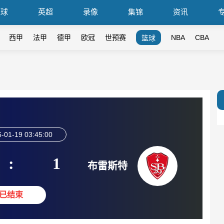
篮球
英超
录像
集锦
资讯
西甲
法甲
德甲
欧冠
世预赛
NBA
CBA
篮球
-01-19 03:45:00
:
1
布雷斯特
已结束