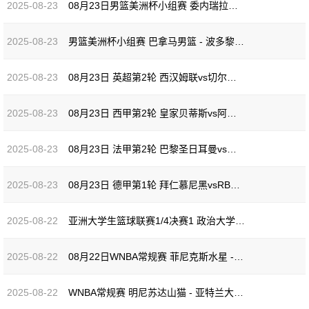
2025-08-23
08月23日男篮美洲杯小组赛 委内瑞拉男篮 - 加拿大男篮 全场录像
2025-08-23
男篮美洲杯小组赛 巴拿马男篮 - 波多黎各男篮 全场录像
2025-08-23
08月23日 英超第2轮 西汉姆联vs切尔西 全场录像
2025-08-23
08月23日 西甲第2轮 皇家贝蒂斯vs阿拉维斯 全场录像
2025-08-23
08月23日 法甲第2轮 巴黎圣日耳曼vs昂热 全场录像
2025-08-23
08月23日 德甲第1轮 拜仁慕尼黑vsRB莱比锡 全场录像
2025-08-22
亚洲大学生篮球联赛1/4决赛1 政治大学 - 上海交通大学 全场录像
2025-08-22
08月22日WNBA常规赛 菲尼克斯水星 - 拉斯维加斯王牌 全场录像
2025-08-22
WNBA常规赛 明尼苏达山猫 - 亚特兰大梦想 全场录像