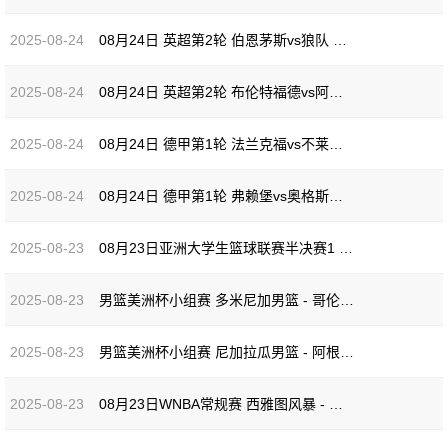
2025-08-24
08月24日 英超第2轮 伯恩茅斯vs狼队 全场录像
2025-08-24
08月24日 英超第2轮 布伦特福德vs阿斯顿维拉 全场录像
2025-08-24
08月24日 德甲第1轮 法兰克福vs不莱梅 全场录像
2025-08-24
08月24日 德甲第1轮 弗赖堡vs奥格斯堡 全场录像
2025-08-23
08月23日亚洲大学生篮球联赛半决赛1 政治大学 - 额图根大学 全场录像
2025-08-23
男篮美洲杯小组赛 多米尼加男篮 - 哥伦比亚男篮 全场录像
2025-08-23
男篮美洲杯小组赛 尼加拉瓜男篮 - 阿根廷男篮 全场录像
2025-08-23
08月23日WNBA常规赛 西雅图风暴 - 达拉斯飞翼 全场录像