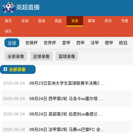
首页
足球
篮球
英超
录像
集锦
资讯
专题
球队
世俱杯
世界杯
意甲
西甲
法甲
德甲
欧冠
足球
全部录像
足球录像
篮球录像
全部录像
2025-08-24
08月23日亚洲大学生篮球联赛半决赛2 白鸥大学 - 清华大学 全场录像
2025-08-24
08月24日 西甲第2轮 马洛卡vs塞尔塔 全场录像
2025-08-24
08月24日 英超第2轮 伯恩利vs桑德兰 全场录像
2025-08-24
08月24日 法甲第2轮 马赛vs巴黎FC 全场录像