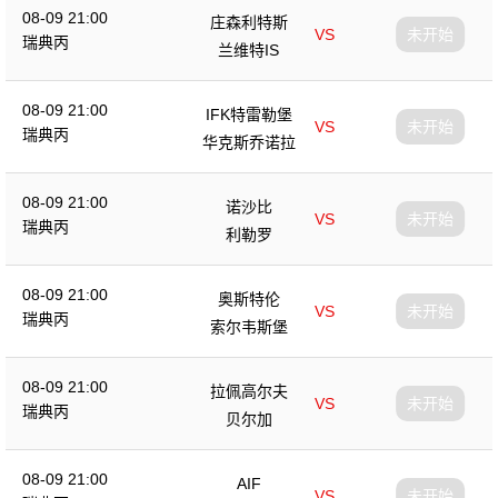
08-09 21:00
庄森利特斯
VS
未开始
瑞典丙
兰维特IS
08-09 21:00
IFK特雷勒堡
VS
未开始
瑞典丙
华克斯乔诺拉
08-09 21:00
诺沙比
VS
未开始
瑞典丙
利勒罗
08-09 21:00
奥斯特伦
VS
未开始
瑞典丙
索尔韦斯堡
08-09 21:00
拉佩高尔夫
VS
未开始
瑞典丙
贝尔加
08-09 21:00
AIF
VS
未开始