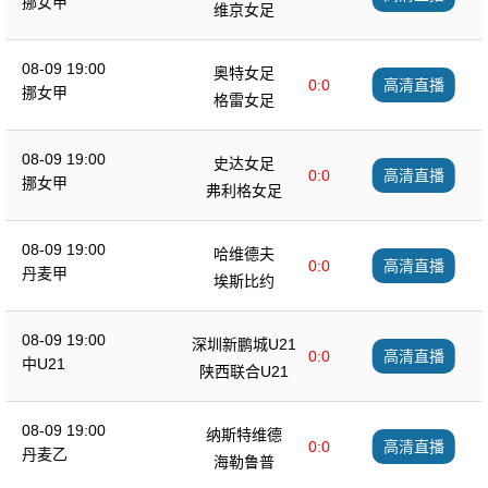
挪女甲
维京女足
08-09 19:00
奥特女足
0:0
高清直播
挪女甲
格雷女足
08-09 19:00
史达女足
0:0
高清直播
挪女甲
弗利格女足
08-09 19:00
哈维德夫
0:0
高清直播
丹麦甲
埃斯比约
08-09 19:00
深圳新鹏城U21
0:0
高清直播
中U21
陕西联合U21
08-09 19:00
纳斯特维德
0:0
高清直播
丹麦乙
海勒鲁普