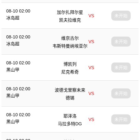
08-10 02:00
加尔扎拜尔星
VS
未开始
冰岛超
凯夫拉维克
08-10 02:00
维京古尔
VS
未开始
冰岛超
韦斯特曼纳埃亚尔
08-10 02:00
博凯列
VS
未开始
黑山甲
尼克希奇
08-10 02:00
波德戈里察未来
VS
未开始
黑山甲
德锡
08-10 02:00
耶泽洛
VS
未开始
黑山甲
马拉多特DG