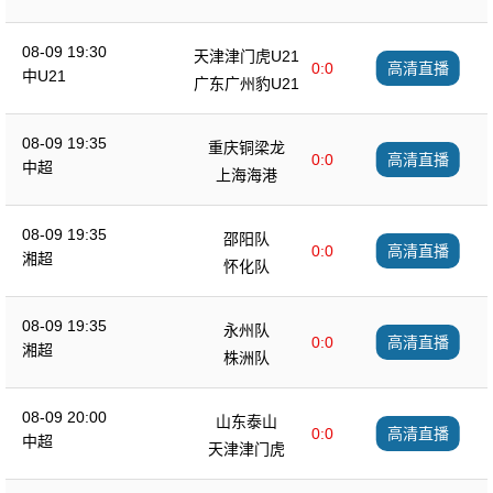
08-09 19:30
天津津门虎U21
0:0
高清直播
中U21
广东广州豹U21
08-09 19:35
重庆铜梁龙
0:0
高清直播
中超
上海海港
08-09 19:35
邵阳队
0:0
高清直播
湘超
怀化队
08-09 19:35
永州队
0:0
高清直播
湘超
株洲队
08-09 20:00
山东泰山
0:0
高清直播
中超
天津津门虎