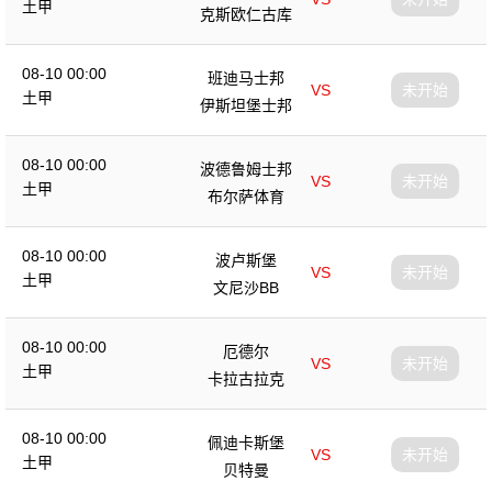
土甲
克斯欧仁古库
08-10 00:00
班迪马士邦
VS
未开始
土甲
伊斯坦堡士邦
08-10 00:00
波德鲁姆士邦
VS
未开始
土甲
布尔萨体育
08-10 00:00
波卢斯堡
VS
未开始
土甲
文尼沙BB
08-10 00:00
厄德尔
VS
未开始
土甲
卡拉古拉克
08-10 00:00
佩迪卡斯堡
VS
未开始
土甲
贝特曼