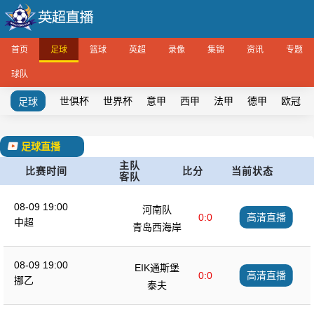
首页
足球
篮球
英超
录像
集锦
资讯
专题
球队
世俱杯
世界杯
意甲
西甲
法甲
德甲
欧冠
足球
足球直播
主队
比赛时间
比分
当前状态
客队
08-09 19:00
河南队
0:0
高清直播
中超
青岛西海岸
08-09 19:00
EIK通斯堡
0:0
高清直播
挪乙
泰夫