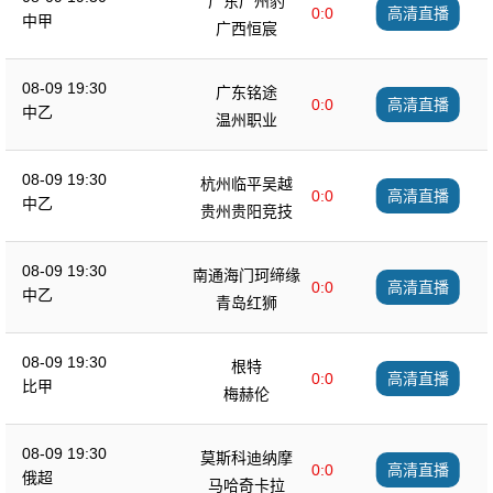
广东广州豹
0:0
高清直播
中甲
广西恒宸
08-09 19:30
广东铭途
0:0
高清直播
中乙
温州职业
08-09 19:30
杭州临平吴越
0:0
高清直播
中乙
贵州贵阳竞技
08-09 19:30
南通海门珂缔缘
0:0
高清直播
中乙
青岛红狮
08-09 19:30
根特
0:0
高清直播
比甲
梅赫伦
08-09 19:30
莫斯科迪纳摩
0:0
高清直播
俄超
马哈奇卡拉