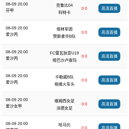
08-09 20:00
克鲁比04
0:0
高清直播
芬甲
科特卡
08-09 20:00
塔林军团
0:0
高清直播
爱沙丙
赞斯拿华B队
08-09 20:00
FC雷瓦狄亚U19
0:0
高清直播
爱沙丙
塔巴沙卢查玛
08-09 20:00
卡勒威B队
0:0
高清直播
爱沙丙
祖维火车头
08-09 20:00
维姆西女足
0:0
高清直播
爱沙女甲
派德女足
08-09 20:00
哈马比
0:0
高清直播