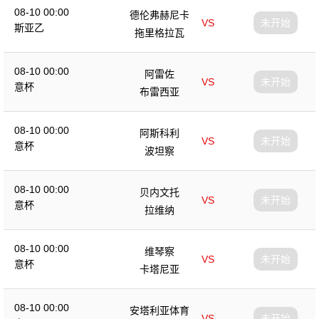
08-10 00:00
德伦弗赫尼卡
VS
未开始
斯亚乙
拖里格拉瓦
08-10 00:00
阿雷佐
VS
未开始
意杯
布雷西亚
08-10 00:00
阿斯科利
VS
未开始
意杯
波坦察
08-10 00:00
贝内文托
VS
未开始
意杯
拉维纳
08-10 00:00
维琴察
VS
未开始
意杯
卡塔尼亚
08-10 00:00
安塔利亚体育
VS
未开始