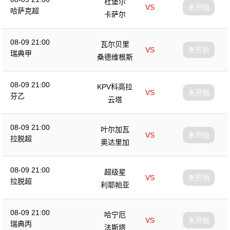
杜堡尔
VS
未开始
哈萨克超
卡萨尔
08-09 21:00
瓦尔贝里
VS
未开始
瑞典甲
桑德维根斯
08-09 21:00
KPV科高拉
VS
未开始
芬乙
云塔
08-09 21:00
叶尔加瓦
VS
未开始
拉脱超
奥达里加
08-09 21:00
超级星
VS
未开始
拉脱超
利耶帕亚
08-09 21:00
哈宁厄
VS
未开始
瑞典丙
法斯塔