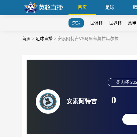
首页
足球
世俱杯
世界杯
意甲
足球
首页
>
足球直播
>
安索阿特吉VS马里蒂莫拉瓜尔拉
委内杯
202
0
安索阿特吉