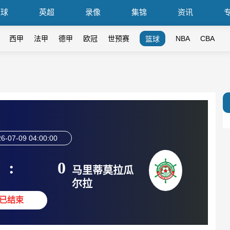
篮球
英超
录像
集锦
资讯
西甲
法甲
德甲
欧冠
世预赛
NBA
CBA
篮球
6-07-09 04:00:00
:
0
马里蒂莫拉瓜
尔拉
已结束