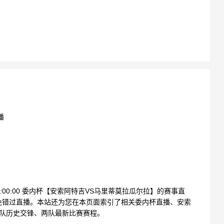
播
04:00:00 委内杯【安索阿特吉VS马里蒂莫拉瓜尔拉】的赛事直
免错过直播。本站还为您在本页面索引了相关委内杯直播、安索
两队历史交锋、两队最新比赛赛程。