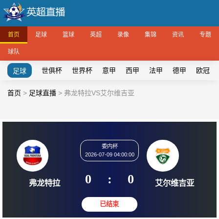
首页
足球
篮球
英超
录像
集锦
资讯
专题
球队
世俱杯
世界杯
意甲
西甲
法甲
德甲
欧冠
足球
首页
>
足球直播
>
弗龙特拉VS艾尔维吉亚
委内杯
2026-07-09 04:00:00
0
:
0