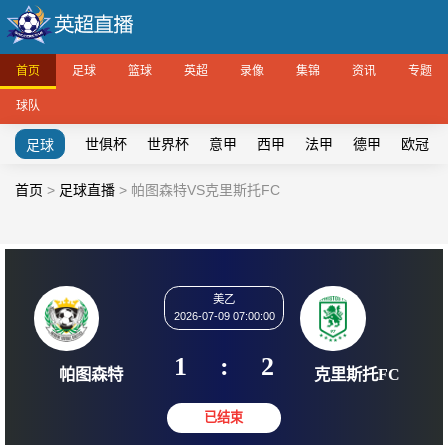
首页
足球
篮球
英超
录像
集锦
资讯
专题
球队
世俱杯
世界杯
意甲
西甲
法甲
德甲
欧冠
足球
首页
>
足球直播
>
帕图森特VS克里斯托FC
美乙
2026-07-09 07:00:00
1
:
2