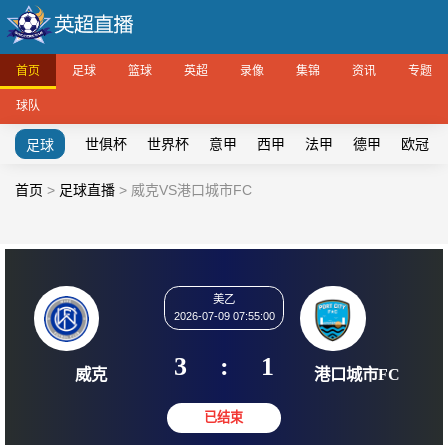
首页
足球
篮球
英超
录像
集锦
资讯
专题
球队
世俱杯
世界杯
意甲
西甲
法甲
德甲
欧冠
足球
首页
>
足球直播
>
威克VS港口城市FC
美乙
2026-07-09 07:55:00
3
:
1