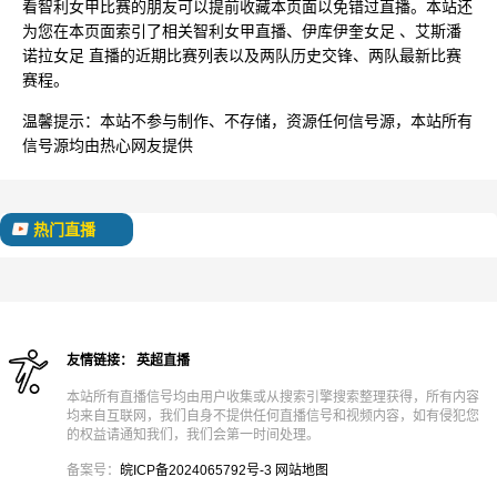
看智利女甲比赛的朋友可以提前收藏本页面以免错过直播。本站还
为您在本页面索引了相关智利女甲直播、伊库伊奎女足 、艾斯潘
诺拉女足 直播的近期比赛列表以及两队历史交锋、两队最新比赛
赛程。
温馨提示：
本站不参与制作、不存储，资源任何信号源，本站所有
信号源均由热心网友提供
热门直播
友情链接：
英超直播
本站所有直播信号均由用户收集或从搜索引擎搜索整理获得，所有内容
均来自互联网，我们自身不提供任何直播信号和视频内容，如有侵犯您
的权益请通知我们，我们会第一时间处理。
备案号：
皖ICP备2024065792号-3
网站地图