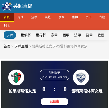
首页
足球
篮球
英超
录像
集锦
资讯
专题
球队
世俱杯
世界杯
意甲
西甲
法甲
德甲
欧冠
足球
首页
>
足球直播
>
帕莱斯蒂诺女足VS雷科莱塔体育女足
智利女甲
2026-07-08 23:00:00
0
:
0