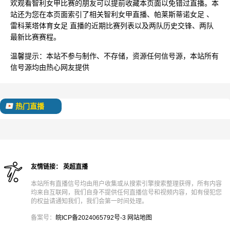
欢观看智利女甲比赛的朋友可以提前收藏本页面以免错过直播。本
站还为您在本页面索引了相关智利女甲直播、帕莱斯蒂诺女足 、
雷科莱塔体育女足 直播的近期比赛列表以及两队历史交锋、两队
最新比赛赛程。
温馨提示：
本站不参与制作、不存储，资源任何信号源，本站所有
信号源均由热心网友提供
热门直播
友情链接：
英超直播
本站所有直播信号均由用户收集或从搜索引擎搜索整理获得，所有内容
均来自互联网，我们自身不提供任何直播信号和视频内容，如有侵犯您
的权益请通知我们，我们会第一时间处理。
备案号：
皖ICP备2024065792号-3
网站地图