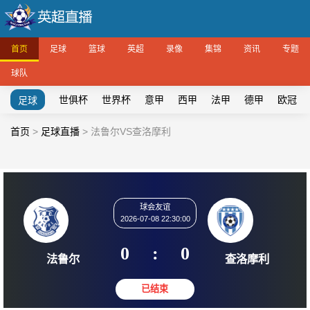
首页
足球
篮球
英超
录像
集锦
资讯
专题
球队
世俱杯
世界杯
意甲
西甲
法甲
德甲
欧冠
足球
首页
>
足球直播
>
法鲁尔VS查洛摩利
球会友谊
2026-07-08 22:30:00
0
:
0