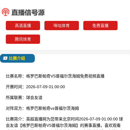
格罗巴斯帕奇
普福尔
已结束
高清直播
咪咕体育
免费直播
腾讯体育
比赛介绍
比赛名称：
格罗巴斯帕奇VS普福尔茨海姆免费视频直播
开赛时间：
2026-07-09 01:00:00
所属联赛：
球会友谊
对阵双方：
格罗巴斯帕奇vs普福尔茨海姆
比赛简介：
英超直播网为您带来北京时间2026-07-09 01:00:00 球
会友谊【格罗巴斯帕奇VS普福尔茨海姆】的赛事直播，喜欢观看