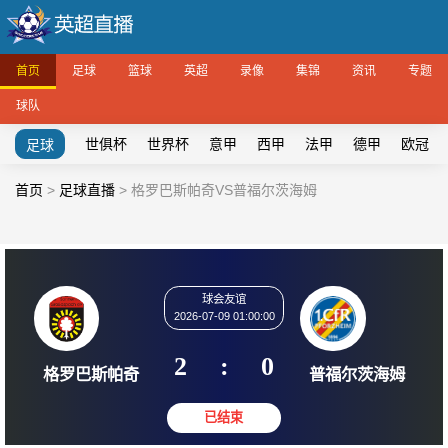
首页
足球
篮球
英超
录像
集锦
资讯
专题
球队
世俱杯
世界杯
意甲
西甲
法甲
德甲
欧冠
足球
首页
>
足球直播
>
格罗巴斯帕奇VS普福尔茨海姆
球会友谊
2026-07-09 01:00:00
2
:
0