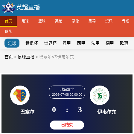
首页
足球
篮球
英超
录像
集锦
资讯
专题
球队
世俱杯
世界杯
意甲
西甲
法甲
德甲
欧冠
足球
首页
>
足球直播
>
巴塞尔VS伊韦尔东
球会友谊
2026-07-08 20:00:00
0
:
3