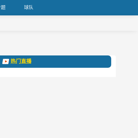
专题
球队
热门直播