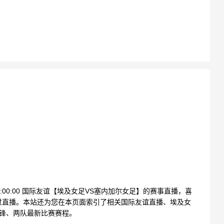
01:00:00 国际友谊【埃及女足VS塞内加尔女足】的赛事直播，喜
过直播。本站还为您在本页面索引了相关国际友谊直播、埃及女
交锋、两队最新比赛赛程。