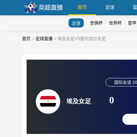
首页
足球
世俱杯
世界杯
意甲
足球
首页
>
足球直播
>
埃及女足VS塞内加尔女足
国际友谊
20
0
埃及女足