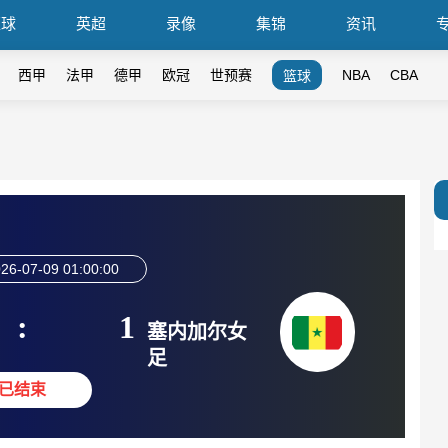
篮球
英超
录像
集锦
资讯
西甲
法甲
德甲
欧冠
世预赛
NBA
CBA
篮球
26-07-09 01:00:00
:
1
塞内加尔女
足
已结束