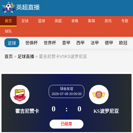
首页
足球
篮球
英超
录像
集锦
资讯
专题
球队
世俱杯
世界杯
意甲
西甲
法甲
德甲
欧冠
足球
首页
>
足球直播
>
霍吉尼赞卡VSKS波罗尼亚
球会友谊
2026-07-08 20:00:00
0
:
0