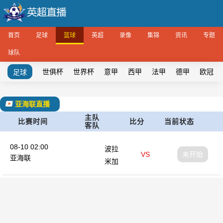
首页
足球
篮球
英超
录像
集锦
资讯
专题
球队
世俱杯
世界杯
意甲
西甲
法甲
德甲
欧冠
足球
亚海联直播
主队
比赛时间
比分
当前状态
客队
08-10 02:00
波拉
VS
未开始
亚海联
米加