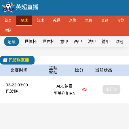
首页
足球
篮球
英超
录像
集锦
资讯
专题
球队
世俱杯
世界杯
意甲
西甲
法甲
德甲
欧冠
足球
巴波联直播
主队
比赛时间
比分
当前状态
客队
03-22 03:00
ABC纳泰
VS
未开始
巴波联
阿美利加RN