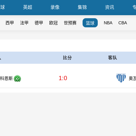
篮球
英超
录像
集锦
资讯
西甲
法甲
德甲
欧冠
世预赛
NBA
CBA
篮球
队
比分
客队
1:0
科恩斯
奥