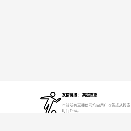
友情链接：
英超直播
本站所有直播信号均由用户收集或从搜索
时间处理。
备案号：
皖ICP备2024065792号-3
网站地图