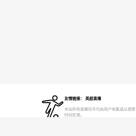
友情链接：
英超直播
本站所有直播信号均由用户收集或从搜索
时间处理。
备案号：
皖ICP备2024065792号-3
网站地图