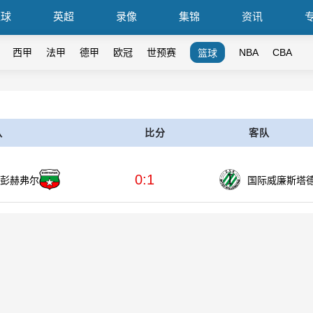
篮球
英超
录像
集锦
资讯
西甲
法甲
德甲
欧冠
世预赛
NBA
CBA
篮球
队
比分
客队
0:1
彭赫弗尔
国际威廉斯塔