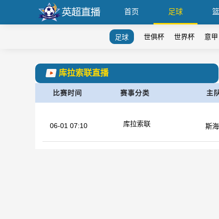
首页
足球
世俱杯
世界杯
意甲
足球
库拉索联直播
比赛时间
赛事分类
主
库拉索联
06-01 07:10
斯海