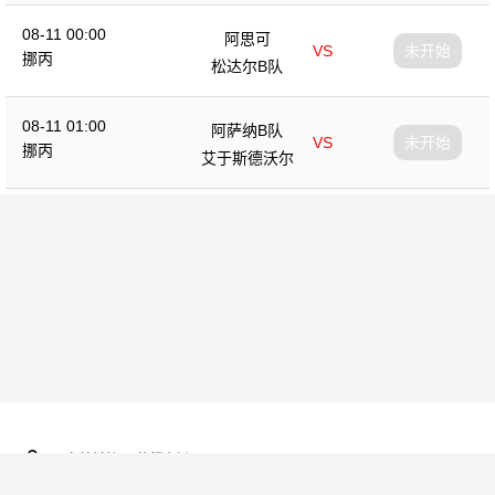
08-11 00:00
阿思可
VS
未开始
挪丙
松达尔B队
08-11 01:00
阿萨纳B队
VS
未开始
挪丙
艾于斯德沃尔
友情链接：
英超直播