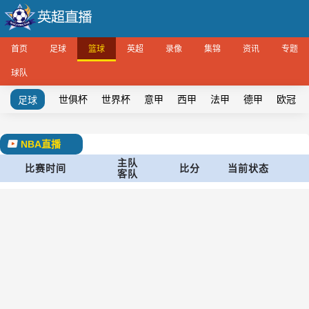
首页
足球
篮球
英超
录像
集锦
资讯
专题
球队
世俱杯
世界杯
意甲
西甲
法甲
德甲
欧冠
足球
NBA直播
主队
比赛时间
比分
当前状态
客队