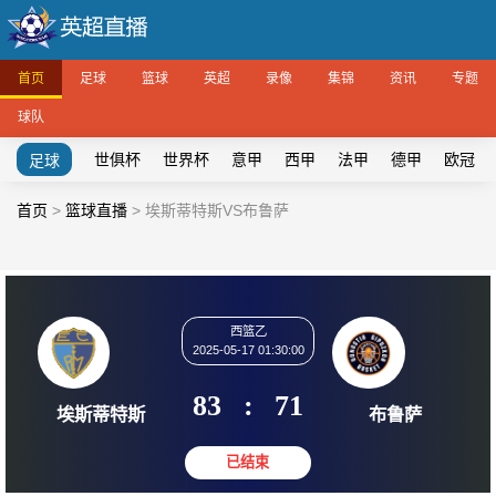
首页
足球
篮球
英超
录像
集锦
资讯
专题
球队
世俱杯
世界杯
意甲
西甲
法甲
德甲
欧冠
足球
首页
>
篮球直播
>
埃斯蒂特斯VS布鲁萨
西篮乙
2025-05-17 01:30:00
83
:
71