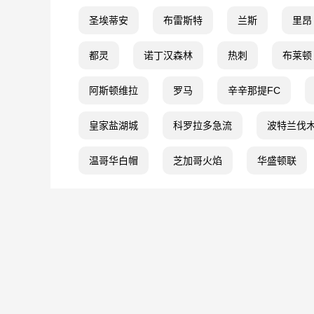
圣埃蒂安
布雷斯特
兰斯
里昂
都灵
诺丁汉森林
热刺
布莱顿
阿斯顿维拉
罗马
辛辛那提FC
皇家盐湖城
科罗拉多急流
波特兰伐
温哥华白帽
芝加哥火焰
华盛顿联