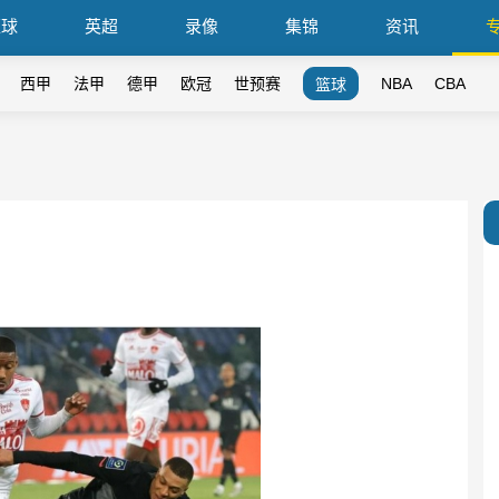
篮球
英超
录像
集锦
资讯
西甲
法甲
德甲
欧冠
世预赛
NBA
CBA
篮球