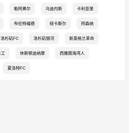
勒阿弗尔
乌迪内斯
卡利亚里
布伦特福德
纽卡斯尔
阿森纳
洛杉矶FC
洛杉矶银河
新英格兰革命
木工
休斯顿迪纳摩
西雅图海湾人
夏洛特FC