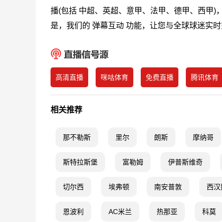
播(包括 中超、英超、意甲、法甲、德甲、西甲)
是，我们的 弹幕互动 功能，让您与全球球迷实
高清直播
咪咕体育
免费直播
腾讯体育
相关推荐
那不勒斯
里尔
朗斯
摩纳哥
斯特拉斯堡
富勒姆
伊普斯维奇
切尔西
埃弗顿
南安普敦
西汉
恩波利
AC米兰
热那亚
科莫