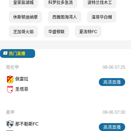
皇家盐湖城
科罗拉多急流
波特兰伐木工
休斯顿迪纳摩
西雅图海湾人
温哥华白帽
芝加哥火焰
华盛顿联
夏洛特FC
热门直播
哥伦甲
08-06 07:25
佩雷拉
高清直播
圣塔菲
美甲
08-06 07:30
那不勒斯FC
高清直播