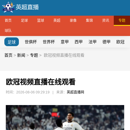
首页
足球
篮球
英超
录像
集锦
资讯
专题
球队
世俱杯
世界杯
意甲
西甲
法甲
德甲
欧冠
足球
首页
>
新闻
>
专题
>
欧冠视频直播在线观看
欧冠视频直播在线观看
时间：2026-08-06 09:29:19
|
来源：
英超直播网