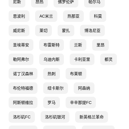
尼斯
昂热
佛罗伦萨
帕尔马
恩波利
AC米兰
热那亚
科莫
威尼斯
莱切
蒙扎
博洛尼亚
圣埃蒂安
布雷斯特
兰斯
里昂
勒阿弗尔
乌迪内斯
卡利亚里
都灵
诺丁汉森林
热刺
布莱顿
布伦特福德
纽卡斯尔
阿森纳
阿斯顿维拉
罗马
辛辛那提FC
洛杉矶FC
洛杉矶银河
新英格兰革命