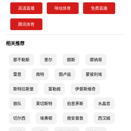
高清直播
咪咕体育
免费直播
腾讯体育
相关推荐
那不勒斯
里尔
朗斯
摩纳哥
雷恩
南特
图卢兹
蒙彼利埃
斯特拉斯堡
富勒姆
伊普斯维奇
狼队
莱切斯特
伯恩茅斯
水晶宫
切尔西
埃弗顿
南安普敦
西汉姆