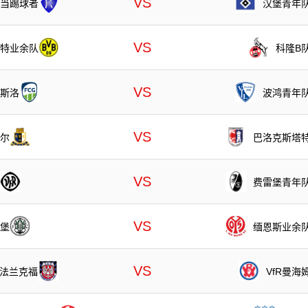
VS
当踢球者
汉堡青年
VS
特业余队
科隆B
VS
斯洛
波鸿青年
VS
尔
巴洛克斯塔
VS
费雷堡青年
VS
堡
缅恩斯业余
VS
V法兰克福
VfR曼海