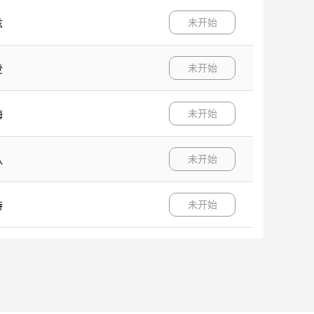
未开始
兹
未开始
登
未开始
梅
未开始
队
未开始
特