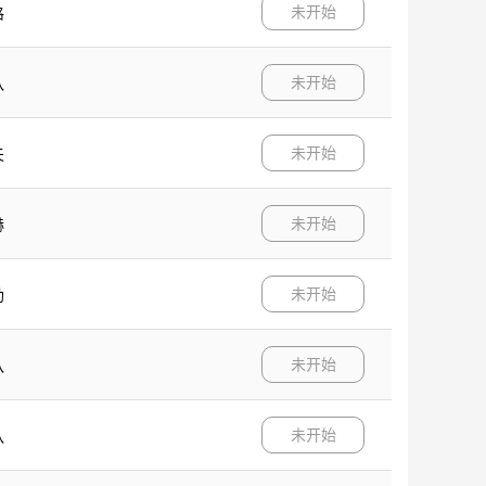
未开始
格
未开始
队
未开始
夫
未开始
赫
未开始
勒
未开始
队
未开始
队