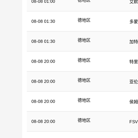
德地区
08-08 01:00
艾默
德地区
08-08 01:30
多蒙
德地区
08-08 01:30
加特
德地区
08-08 20:00
特里
德地区
08-08 20:00
亚伦
德地区
08-08 20:00
侯姆
德地区
08-08 20:00
FS