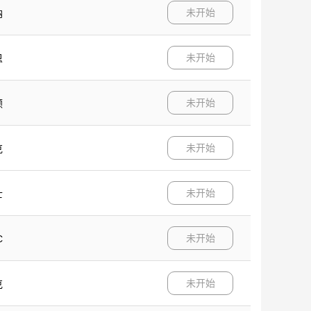
未开始
纳
未开始
恩
未开始
顿
未开始
克
未开始
士
未开始
C
未开始
克