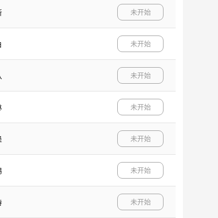
未开始
斯
未开始
白
未开始
队
未开始
林
未开始
堡
未开始
锡
未开始
特