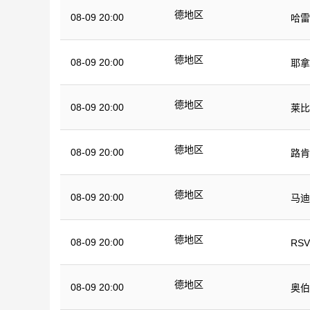
德地区
08-09 20:00
哈雷
德地区
08-09 20:00
耶拿
德地区
08-09 20:00
莱比
德地区
08-09 20:00
路肯
德地区
08-09 20:00
马迪
德地区
08-09 20:00
RS
德地区
08-09 20:00
奥伯