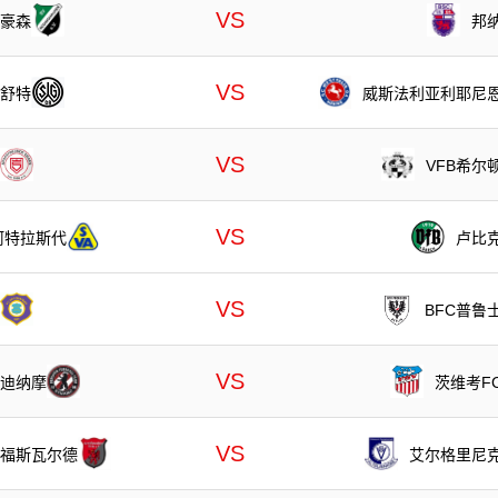
VS
豪森
邦
VS
舒特
威斯法利亚利耶尼
VS
VFB希尔
VS
阿特拉斯代
卢比
VS
BFC普鲁
VS
迪纳摩
茨维考F
VS
福斯瓦尔德
艾尔格里尼