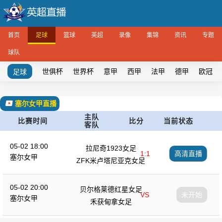
首页
足球
篮球
英超
录像
集锦
资讯
专题
球队
世俱杯
世界杯
意甲
西甲
法甲
德甲
欧冠
足球
塞尔女甲直播
主队
比赛时间
比分
当前状态
客队
05-02 18:00
拉尼奇1923女足
1:1
高清直播
塞尔女甲
ZFK米卢塔尼亚克女足
05-02 20:00
贝尔格莱德红星女足
VS
未开始
塞尔女甲
禾获甸拿女足