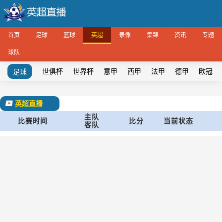
首页
足球
篮球
英超
录像
集锦
资讯
专题
球队
世俱杯
世界杯
意甲
西甲
法甲
德甲
欧冠
足球
英超直播
主队
比赛时间
比分
当前状态
客队