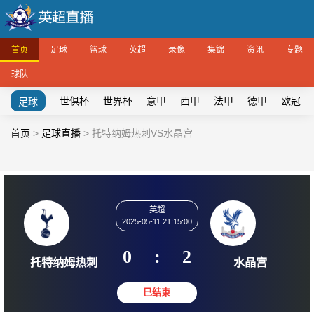
首页
足球
篮球
英超
录像
集锦
资讯
专题
球队
世俱杯
世界杯
意甲
西甲
法甲
德甲
欧冠
足球
首页
>
足球直播
>
托特纳姆热刺VS水晶宫
英超
2025-05-11 21:15:00
0
:
2